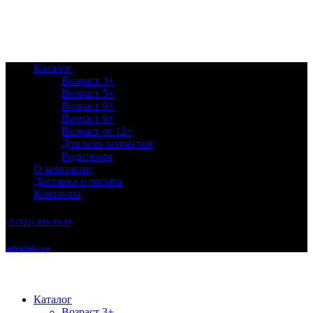
Каталог
Возраст 3+
Возраст 5+
Возраст 6+
Возраст 8+
Возраст от 12+
Для всех возрастов
Родителям
О компании
Доставка и оплата
Контакты
+7 (999) 999-99-99
info@info.ru
Каталог
Возраст 3+