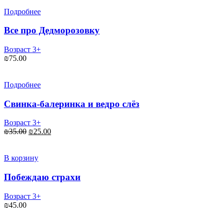
составляла
₪30.00.
₪45.00.
Подробнее
Все про Дедморозовку
Возраст 3+
₪
75.00
Подробнее
Свинка-балеринка и ведро слёз
Возраст 3+
Первоначальная
Текущая
₪
35.00
₪
25.00
цена
цена:
составляла
₪25.00.
₪35.00.
В корзину
Побеждаю страхи
Возраст 3+
₪
45.00