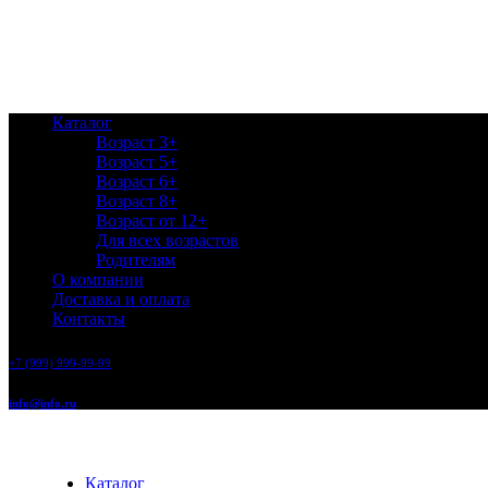
Каталог
Возраст 3+
Возраст 5+
Возраст 6+
Возраст 8+
Возраст от 12+
Для всех возрастов
Родителям
О компании
Доставка и оплата
Контакты
+7 (999) 999-99-99
info@info.ru
Каталог