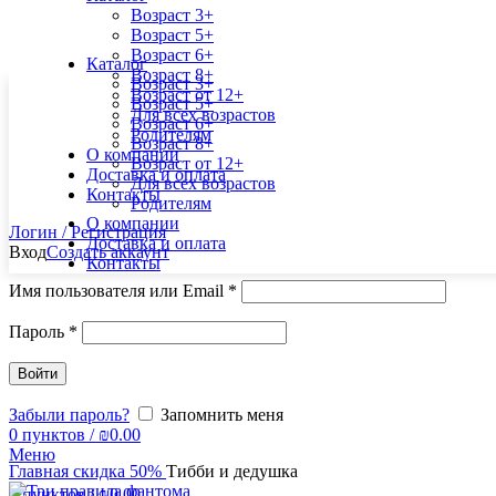
Возраст 3+
Возраст 5+
Возраст 6+
Каталог
Возраст 8+
Возраст 3+
Возраст от 12+
Возраст 5+
Для всех возрастов
Возраст 6+
Родителям
Возраст 8+
О компании
Возраст от 12+
Доставка и оплата
Для всех возрастов
Контакты
Родителям
О компании
Логин / Регистрация
Доставка и оплата
Вход
Создать аккаунт
Контакты
Имя пользователя или Email
*
Пароль
*
Войти
Забыли пароль?
Запомнить меня
0
пунктов
/
₪
0.00
Увеличить
Меню
Главная
скидка 50%
Тибби и дедушка
0
пунктов
/
₪
0.00