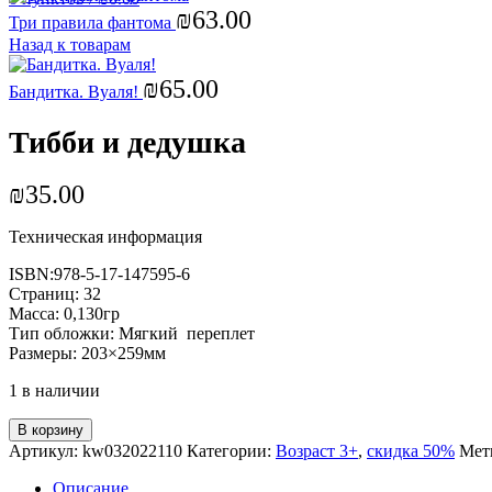
₪
63.00
Три правила фантома
Назад к товарам
₪
65.00
Бандитка. Вуаля!
Тибби и дедушка
₪
35.00
Техническая информация
ISBN:978-5-17-147595-6
Страниц: 32
Масса: 0,130гр
Тип обложки: Мягкий переплет
Размеры: 203×259мм
1 в наличии
В корзину
Артикул:
kw032022110
Категории:
Возраст 3+
,
скидка 50%
Мет
Описание