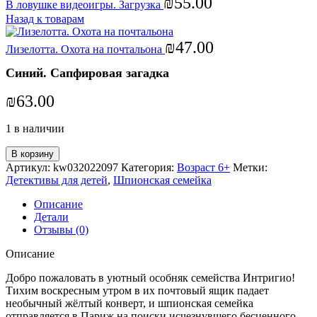
₪
55.00
В ловушке видеоигры. Загрузка
Назад к товарам
₪
47.00
Лизелотта. Охота на почтальона
Синий. Сапфировая загадка
₪
63.00
1 в наличии
В корзину
Артикул:
kw032022097
Категория:
Возраст 6+
Метки:
Детективы для детей
,
Шпионская семейка
Описание
Детали
Отзывы (0)
Описание
Добро пожаловать в уютный особняк семейства Интригио!
Тихим воскресным утром в их почтовый ящик падает
необычный жёлтый конверт, и шпионская семейка
отправляется в Париж на поиски исчезнувшего бесценного