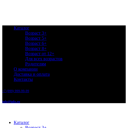
Каталог
Возраст 3+
Возраст 5+
Возраст 6+
Возраст 8+
Возраст от 12+
Для всех возрастов
Родителям
О компании
Доставка и оплата
Контакты
+7 (999) 999-99-99
info@info.ru
Каталог
Возраст 3+