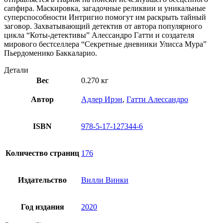
сапфира. Маскировка, загадочные реликвии и уникальные
суперспособности Интригио помогут им раскрыть тайный
заговор. Захватывающий детектив от автора популярного
цикла “Коты-детективы” Алессандро Гатти и создателя
мирового бестселлера “Секретные дневники Улисса Мура”
Пьердоменико Баккаларио.
Детали
Вес
0.270 кг
Автор
Адлер Ирэн
,
Гатти Алессандро
ISBN
978-5-17-127344-6
Количество страниц
176
Издательство
Вилли Винки
Год издания
2020