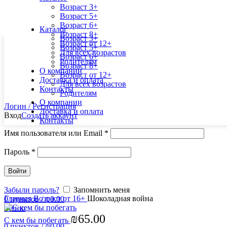
Возраст 3+
Возраст 5+
Возраст 6+
Каталог
Возраст 8+
Возраст 3+
Возраст от 12+
Возраст 5+
Для всех возрастов
Возраст 6+
Родителям
Возраст 8+
О компании
Возраст от 12+
Доставка и оплата
Для всех возрастов
Контакты
Родителям
О компании
Логин / Регистрация
Доставка и оплата
Вход
Создать аккаунт
Контакты
Имя пользователя или Email
*
Пароль
*
Войти
Увеличить
Забыли пароль?
Запомнить меня
Главная
Возраст от 16+
Шоколадная война
0
пунктов
/
₪
0.00
Меню
₪
65.00
С кем бы побегать
0
пунктов
/
₪
0.00