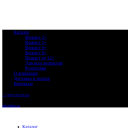
Каталог
Возраст 3+
Возраст 5+
Возраст 6+
Возраст 8+
Возраст от 12+
Для всех возрастов
Родителям
О компании
Доставка и оплата
Контакты
+7 (999) 999-99-99
info@info.ru
Каталог