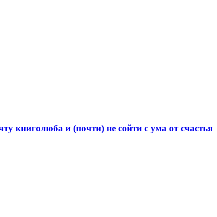
 книголюба и (почти) не сойти с ума от счастья