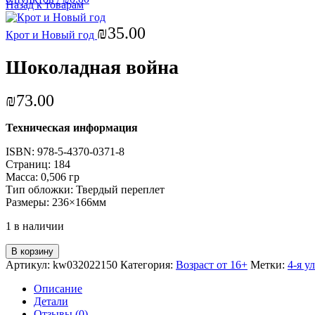
Назад к товарам
₪
35.00
Крот и Новый год
Шоколадная война
₪
73.00
Техническая информация
ISBN: 978-5-4370-0371-8
Страниц: 184
Масса: 0,506 гр
Тип обложки: Твердый переплет
Размеры: 236×166мм
1 в наличии
В корзину
Артикул:
kw032022150
Категория:
Возраст от 16+
Метки:
4-я у
Описание
Детали
Отзывы (0)