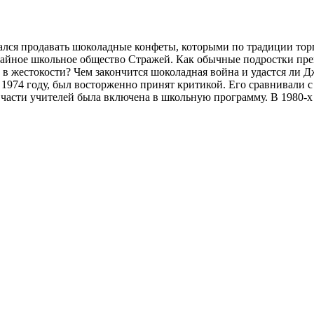
ался продавать шоколадные конфеты, которыми по традиции торг
тайное школьное общество Стражей. Как обычные подростки прев
 в жестокости? Чем закончится шоколадная война и удастся ли Д
1974 году, был восторженно принят критикой. Его сравнивали с
 части учителей была включена в школьную программу. В 1980-х