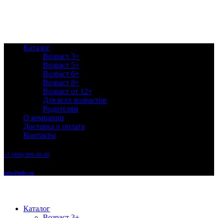
Каталог
Возраст 3+
Возраст 5+
Возраст 6+
Возраст 8+
Возраст от 12+
Для всех возрастов
Родителям
О компании
Доставка и оплата
Контакты
+7 (999) 999-99-99
info@info.ru
Каталог
Возраст 3+