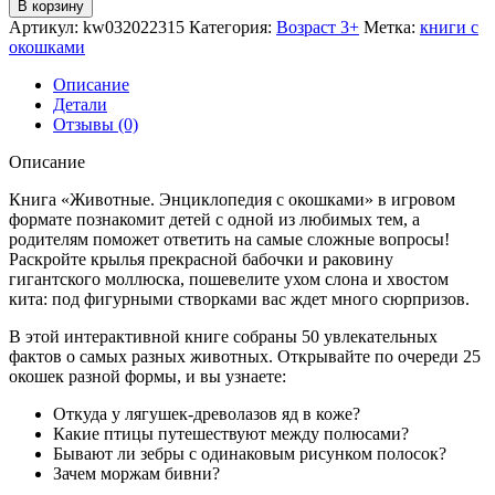
В корзину
Артикул:
kw032022315
Категория:
Возраст 3+
Метка:
книги с
окошками
Описание
Детали
Отзывы (0)
Описание
Книга «Животные. Энциклопедия с окошками» в игровом
формате познакомит детей с одной из любимых тем, а
родителям поможет ответить на самые сложные вопросы!
Раскройте крылья прекрасной бабочки и раковину
гигантского моллюска, пошевелите ухом слона и хвостом
кита: под фигурными створками вас ждет много сюрпризов.
В этой интерактивной книге собраны 50 увлекательных
фактов о самых разных животных. Открывайте по очереди 25
окошек разной формы, и вы узнаете:
Откуда у лягушек-древолазов яд в коже?
Какие птицы путешествуют между полюсами?
Бывают ли зебры с одинаковым рисунком полосок?
Зачем моржам бивни?