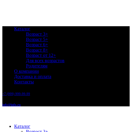
Каталог
Возраст 3+
Возраст 5+
Возраст 6+
Возраст 8+
Возраст от 12+
Для всех возрастов
Родителям
О компании
Доставка и оплата
Контакты
+7 (999) 999-99-99
info@info.ru
Каталог
Возраст 3+