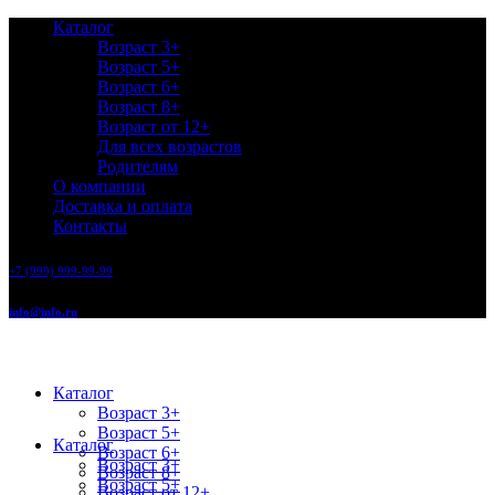
Каталог
Возраст 3+
Возраст 5+
Возраст 6+
Возраст 8+
Возраст от 12+
Для всех возрастов
Родителям
О компании
Доставка и оплата
Контакты
+7 (999) 999-99-99
info@info.ru
Каталог
Возраст 3+
Возраст 5+
Каталог
Возраст 6+
Возраст 3+
Возраст 8+
Возраст 5+
Возраст от 12+