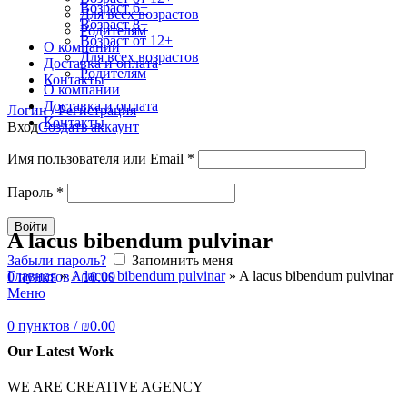
Возраст 6+
Для всех возрастов
Возраст 8+
Родителям
Возраст от 12+
О компании
Для всех возрастов
Доставка и оплата
Родителям
Контакты
О компании
Доставка и оплата
Логин / Регистрация
Контакты
Вход
Создать аккаунт
Имя пользователя или Email
*
Пароль
*
Войти
A lacus bibendum pulvinar
Забыли пароль?
Запомнить меня
Главная
»
A lacus bibendum pulvinar
»
A lacus bibendum pulvinar
0
пунктов
/
₪
0.00
Меню
0
пунктов
/
₪
0.00
Our Latest Work
WE ARE CREATIVE AGENCY