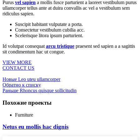
Purus
vel sapien
a mollis fusce parturient a laoreet vestibulum purus
ullamcorper tellus ante at duira convallis ac vel a vestibulum sem
ridiculus sapien.
Suscipit habitant vulputate a porta.
Consectetur vestibulum cubilia acc.
Scelerisque litora ipsum parturient.
Id volutpat consequat
arcu tristique
praesent sed sapien a a sagittis
sit condimentum hac ut congue.
VIEW MORE
CONTACT US
Новые
Leo uteu ullamcorper
Обратно к списку
Раньше
Rhoncus quisque sollicitudin
Похожие проекты
Furniture
Netus eu mollis hac dignis