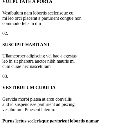
VULPUTATE A PORTA
Vestibulum nam lobortis scelerisque eu
mi leo orci placerat a parturient congue non
commodo felis in dui
02.
SUSCIPIT HABITANT
Ullamcorper adipiscing vel hac a egestas
leo in sit pharetra auctor nibh mauris mi
cum curae nec nasceturam
03.
VESTIBULUM CUBILIA
Gravida morbi platea at arcu convallis
a id id suspendisse parturient adipiscing
vestibulum. Praesent interdu.
Purus lectus scelerisque
parturient
lobortis namar