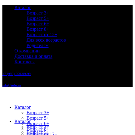
Каталог
Возраст 3+
Возраст 5+
Возраст 6+
Возраст 8+
Возраст от 12+
Для всех возрастов
Родителям
О компании
Доставка и оплата
Контакты
+7 (999) 999-99-99
info@info.ru
Каталог
Возраст 3+
Возраст 5+
Каталог
Возраст 6+
Возраст 3+
Возраст 8+
Возраст 5+
Возраст от 12+