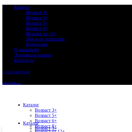
Каталог
Возраст 3+
Возраст 5+
Возраст 6+
Возраст 8+
Возраст от 12+
Для всех возрастов
Родителям
О компании
Доставка и оплата
Контакты
+7 (999) 999-99-99
info@info.ru
Каталог
Возраст 3+
Возраст 5+
Возраст 6+
Каталог
Возраст 8+
Возраст 3+
Возраст от 12+