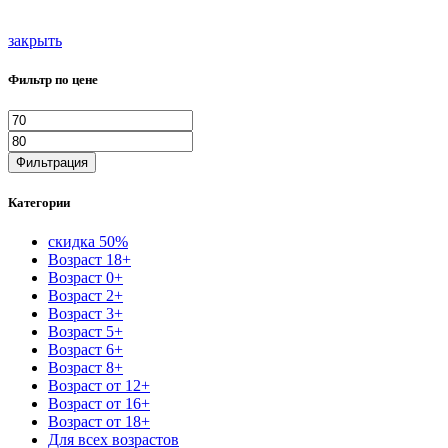
закрыть
Фильтр по цене
Минимальная
Максимальная
цена
цена
Фильтрация
Категории
скидка 50%
Возраст 18+
Возраст 0+
Возраст 2+
Возраст 3+
Возраст 5+
Возраст 6+
Возраст 8+
Возраст от 12+
Возраст от 16+
Возраст от 18+
Для всех возрастов