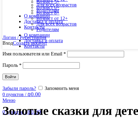
Возраст 5+
Для всех возрастов
Возраст 6+
Родителям
Возраст 8+
О компании
Возраст от 12+
Доставка и оплата
Для всех возрастов
Контакты
Родителям
О компании
Логин / Регистрация
Доставка и оплата
Вход
Создать аккаунт
Контакты
Имя пользователя или Email
*
Пароль
*
Войти
Забыли пароль?
Запомнить меня
₪
0.00
0
пунктов
/
Меню
Золотые сказки для дет
₪
0.00
0
пунктов
/