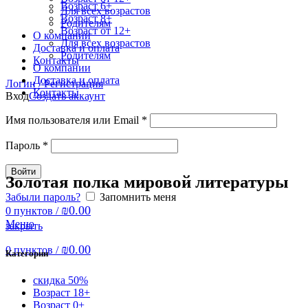
Возраст 6+
Для всех возрастов
Возраст 8+
Родителям
Возраст от 12+
О компании
Для всех возрастов
Доставка и оплата
Родителям
Контакты
О компании
Доставка и оплата
Логин / Регистрация
Контакты
Вход
Создать аккаунт
Имя пользователя или Email
*
Пароль
*
Войти
Золотая полка мировой литературы
Забыли пароль?
Запомнить меня
₪
0.00
0
пунктов
/
Меню
закрыть
₪
0.00
0
пунктов
/
Категории
скидка 50%
Возраст 18+
Возраст 0+