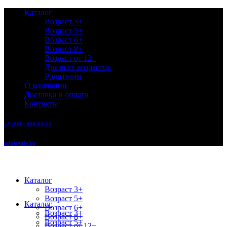
Каталог
Возраст 3+
Возраст 5+
Возраст 6+
Возраст 8+
Возраст от 12+
Для всех возрастов
Родителям
О компании
Доставка и оплата
Контакты
+7 (999) 999-99-99
info@info.ru
Каталог
Возраст 3+
Возраст 5+
Каталог
Возраст 6+
Возраст 3+
Возраст 8+
Возраст 5+
Возраст от 12+