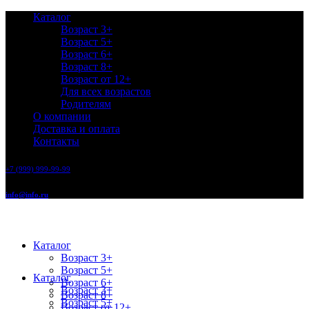
Каталог
Возраст 3+
Возраст 5+
Возраст 6+
Возраст 8+
Возраст от 12+
Для всех возрастов
Родителям
О компании
Доставка и оплата
Контакты
+7 (999) 999-99-99
info@info.ru
Каталог
Возраст 3+
Возраст 5+
Каталог
Возраст 6+
Возраст 3+
Возраст 8+
Возраст 5+
Возраст от 12+