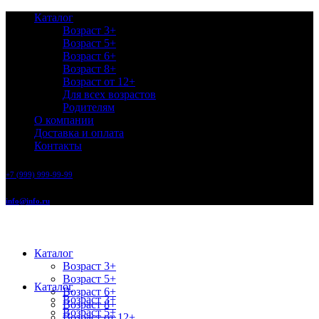
Каталог
Возраст 3+
Возраст 5+
Возраст 6+
Возраст 8+
Возраст от 12+
Для всех возрастов
Родителям
О компании
Доставка и оплата
Контакты
+7 (999) 999-99-99
info@info.ru
Каталог
Возраст 3+
Возраст 5+
Каталог
Возраст 6+
Возраст 3+
Возраст 8+
Возраст 5+
Возраст от 12+