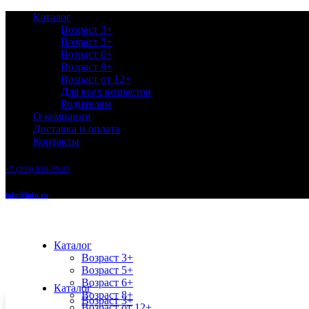
Каталог
Возраст 3+
Возраст 5+
Возраст 6+
Возраст 8+
Возраст от 12+
Для всех возрастов
Родителям
О компании
Доставка и оплата
Контакты
+7 (999) 999-99-99
info@info.ru
Каталог
Возраст 3+
Возраст 5+
Возраст 6+
Каталог
Возраст 8+
Возраст 3+
Возраст от 12+