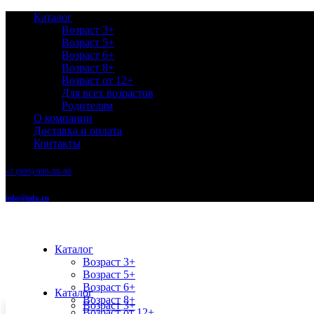
Каталог
Возраст 3+
Возраст 5+
Возраст 6+
Возраст 8+
Возраст от 12+
Для всех возрастов
Родителям
О компании
Доставка и оплата
Контакты
+7 (999) 999-99-99
info@info.ru
Каталог
Возраст 3+
Возраст 5+
Возраст 6+
Каталог
Возраст 8+
Возраст 3+
Возраст от 12+