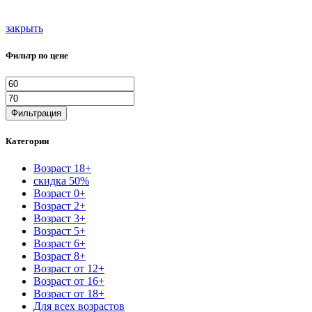
закрыть
Фильтр по цене
Минимальная
Максимальная
цена
цена
Фильтрация
Категории
Возраст 18+
скидка 50%
Возраст 0+
Возраст 2+
Возраст 3+
Возраст 5+
Возраст 6+
Возраст 8+
Возраст от 12+
Возраст от 16+
Возраст от 18+
Для всех возрастов