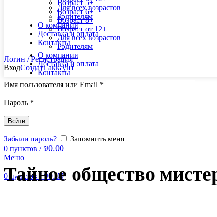
Возраст 5+
Для всех возрастов
Возраст 6+
Родителям
Возраст 8+
О компании
Возраст от 12+
Доставка и оплата
Для всех возрастов
Контакты
Родителям
О компании
Логин / Регистрация
Доставка и оплата
Вход
Создать аккаунт
Контакты
Имя пользователя или Email
*
Пароль
*
Войти
Забыли пароль?
Запомнить меня
₪
0.00
0
пунктов
/
Меню
Тайное общество мисте
₪
0.00
0
пунктов
/