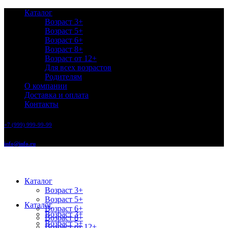
Каталог
Возраст 3+
Возраст 5+
Возраст 6+
Возраст 8+
Возраст от 12+
Для всех возрастов
Родителям
О компании
Доставка и оплата
Контакты
+7 (999) 999-99-99
info@info.ru
Каталог
Возраст 3+
Возраст 5+
Каталог
Возраст 6+
Возраст 3+
Возраст 8+
Возраст 5+
Возраст от 12+