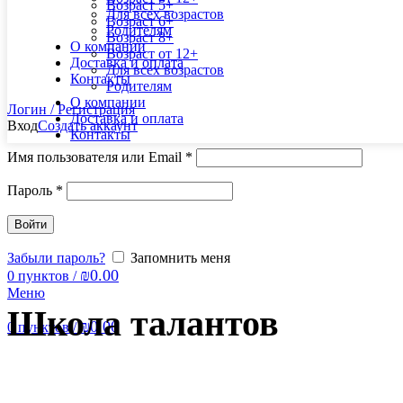
Возраст 5+
Для всех возрастов
Возраст 6+
Родителям
Возраст 8+
О компании
Возраст от 12+
Доставка и оплата
Для всех возрастов
Контакты
Родителям
О компании
Логин / Регистрация
Доставка и оплата
Вход
Создать аккаунт
Контакты
Имя пользователя или Email
*
Пароль
*
Войти
Забыли пароль?
Запомнить меня
₪
0.00
0
пунктов
/
Меню
Школа талантов
₪
0.00
0
пунктов
/