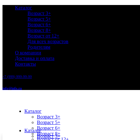
Каталог
Возраст 3+
Возраст 5+
Возраст 6+
Возраст 8+
Возраст от 12+
Для всех возрастов
Родителям
О компании
Доставка и оплата
Контакты
+7 (999) 999-99-99
info@info.ru
Каталог
Возраст 3+
Возраст 5+
Возраст 6+
Каталог
Возраст 8+
Возраст 3+
Возраст от 12+