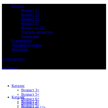
Каталог
Возраст 3+
Возраст 5+
Возраст 6+
Возраст 8+
Возраст от 12+
Для всех возрастов
Родителям
О компании
Доставка и оплата
Контакты
+7 (999) 999-99-99
info@info.ru
Каталог
Возраст 3+
Возраст 5+
Каталог
Возраст 6+
Возраст 3+
Возраст 8+
Возраст 5+
Возраст от 12+