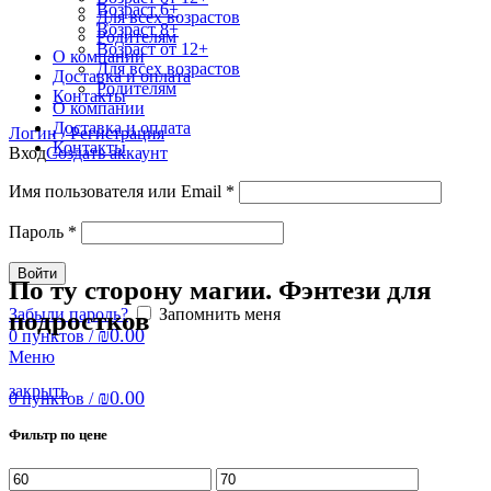
Возраст 6+
Для всех возрастов
Возраст 8+
Родителям
Возраст от 12+
О компании
Для всех возрастов
Доставка и оплата
Родителям
Контакты
О компании
Доставка и оплата
Логин / Регистрация
Контакты
Вход
Создать аккаунт
Имя пользователя или Email
*
Пароль
*
Войти
По ту сторону магии. Фэнтези для
Забыли пароль?
Запомнить меня
подростков
₪
0.00
0
пунктов
/
Меню
закрыть
₪
0.00
0
пунктов
/
Фильтр по цене
Минимальная
Максимальная