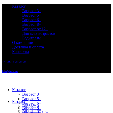
Каталог
Возраст 3+
Возраст 5+
Возраст 6+
Возраст 8+
Возраст от 12+
Для всех возрастов
Родителям
О компании
Доставка и оплата
Контакты
+7 (999) 999-99-99
info@info.ru
Каталог
Возраст 3+
Возраст 5+
Каталог
Возраст 6+
Возраст 3+
Возраст 8+
Возраст 5+
Возраст от 12+