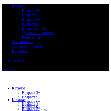
Каталог
Возраст 3+
Возраст 5+
Возраст 6+
Возраст 8+
Возраст от 12+
Для всех возрастов
Родителям
О компании
Доставка и оплата
Контакты
+7 (999) 999-99-99
info@info.ru
Каталог
Возраст 3+
Возраст 5+
Каталог
Возраст 6+
Возраст 3+
Возраст 8+
Возраст 5+
Возраст от 12+