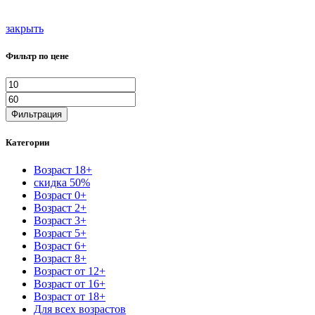
закрыть
Фильтр по цене
Минимальная
Максимальная
цена
цена
Фильтрация
Категории
Возраст 18+
скидка 50%
Возраст 0+
Возраст 2+
Возраст 3+
Возраст 5+
Возраст 6+
Возраст 8+
Возраст от 12+
Возраст от 16+
Возраст от 18+
Для всех возрастов