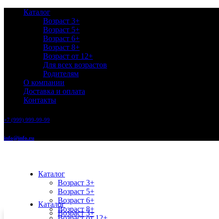
Каталог
Возраст 3+
Возраст 5+
Возраст 6+
Возраст 8+
Возраст от 12+
Для всех возрастов
Родителям
О компании
Доставка и оплата
Контакты
+7 (999) 999-99-99
info@info.ru
Каталог
Возраст 3+
Возраст 5+
Возраст 6+
Каталог
Возраст 8+
Возраст 3+
Возраст от 12+