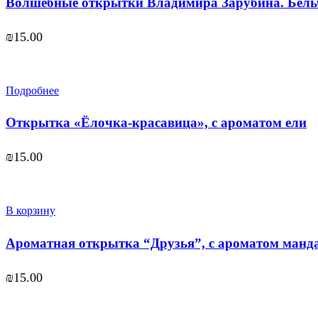
Волшебные открытки Владимира Зарубина. Бель
₪
15.00
Подробнее
Открытка «Ёлочка-красавица», с ароматом ели
₪
15.00
В корзину
Ароматная открытка “Друзья”, с ароматом манд
₪
15.00