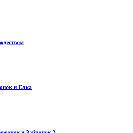
ждеством
онок и Елка
ежонок и Зайчонок 2