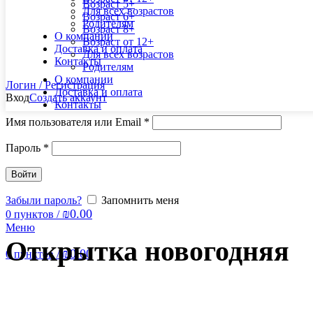
Возраст 5+
Для всех возрастов
Возраст 6+
Родителям
Возраст 8+
О компании
Возраст от 12+
Доставка и оплата
Для всех возрастов
Контакты
Родителям
О компании
Логин / Регистрация
Доставка и оплата
Вход
Создать аккаунт
Контакты
Имя пользователя или Email
*
Пароль
*
Войти
Забыли пароль?
Запомнить меня
₪
0.00
0
пунктов
/
Меню
Открытка новогодняя
₪
0.00
0
пунктов
/