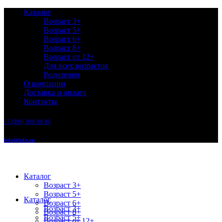
Каталог
Возраст 3+
Возраст 5+
Возраст 6+
Возраст 8+
Возраст от 12+
Для всех возрастов
Родителям
О компании
Доставка и оплата
Контакты
+7 (999) 999-99-99
info@info.ru
Каталог
Возраст 3+
Возраст 5+
Каталог
Возраст 6+
Возраст 3+
Возраст 8+
Возраст 5+
Возраст от 12+