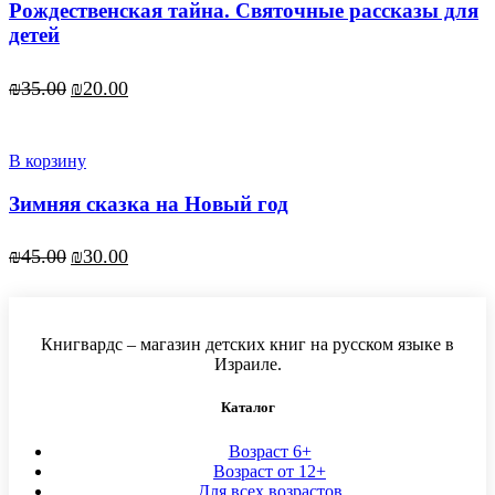
Рождественская тайна. Святочные рассказы для
детей
Первоначальная
Текущая
₪
35.00
₪
20.00
цена
цена:
составляла
₪20.00.
₪35.00.
В корзину
Зимняя сказка на Новый год
Первоначальная
Текущая
₪
45.00
₪
30.00
цена
цена:
составляла
₪30.00.
₪45.00.
Книгвардс – магазин детских книг на русском языке в
Израиле.
Каталог
Возраст 6+
Возраст от 12+
Для всех возрастов