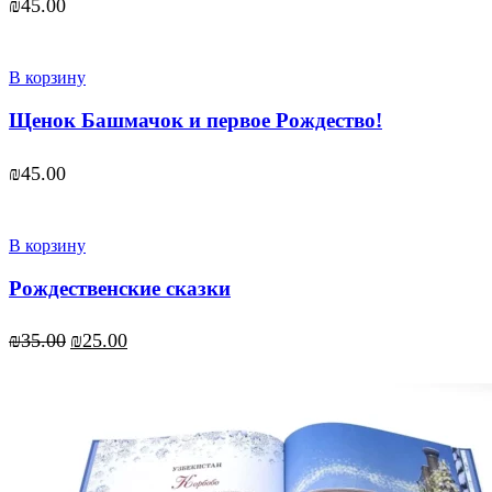
₪
45.00
В корзину
Щенок Башмачок и первое Рождество!
₪
45.00
В корзину
Рождественские сказки
Первоначальная
Текущая
₪
35.00
₪
25.00
цена
цена:
составляла
₪25.00.
₪35.00.