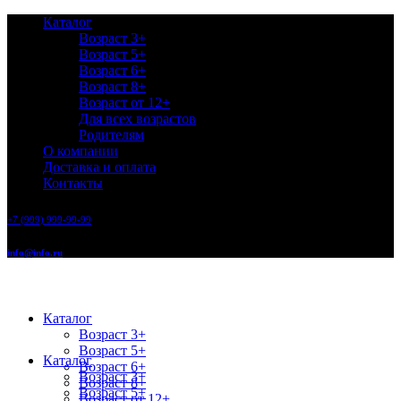
Каталог
Возраст 3+
Возраст 5+
Возраст 6+
Возраст 8+
Возраст от 12+
Для всех возрастов
Родителям
О компании
Доставка и оплата
Контакты
+7 (999) 999-99-99
info@info.ru
Каталог
Возраст 3+
Возраст 5+
Каталог
Возраст 6+
Возраст 3+
Возраст 8+
Возраст 5+
Возраст от 12+