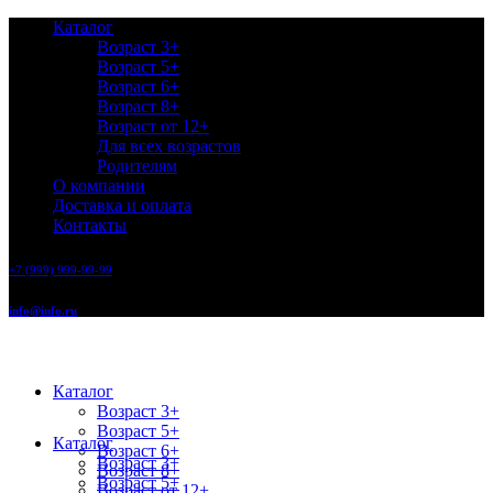
Каталог
Возраст 3+
Возраст 5+
Возраст 6+
Возраст 8+
Возраст от 12+
Для всех возрастов
Родителям
О компании
Доставка и оплата
Контакты
+7 (999) 999-99-99
info@info.ru
Каталог
Возраст 3+
Возраст 5+
Каталог
Возраст 6+
Возраст 3+
Возраст 8+
Возраст 5+
Возраст от 12+