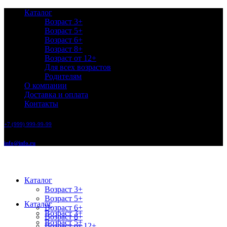
Каталог
Возраст 3+
Возраст 5+
Возраст 6+
Возраст 8+
Возраст от 12+
Для всех возрастов
Родителям
О компании
Доставка и оплата
Контакты
+7 (999) 999-99-99
info@info.ru
Каталог
Возраст 3+
Возраст 5+
Каталог
Возраст 6+
Возраст 3+
Возраст 8+
Возраст 5+
Возраст от 12+