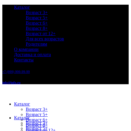
Каталог
Возраст 3+
Возраст 5+
Возраст 6+
Возраст 8+
Возраст от 12+
Для всех возрастов
Родителям
О компании
Доставка и оплата
Контакты
+7 (999) 999-99-99
info@info.ru
Каталог
Возраст 3+
Возраст 5+
Каталог
Возраст 6+
Возраст 3+
Возраст 8+
Возраст 5+
Возраст от 12+