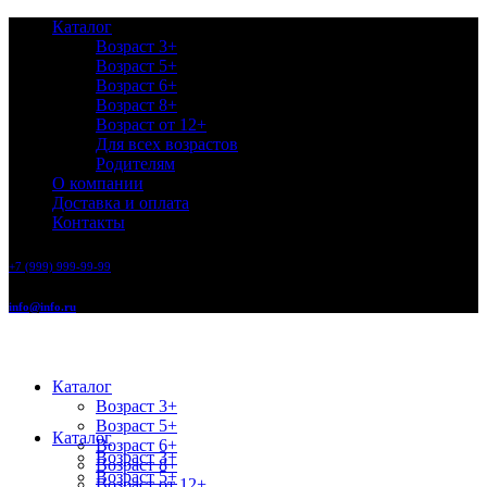
Каталог
Возраст 3+
Возраст 5+
Возраст 6+
Возраст 8+
Возраст от 12+
Для всех возрастов
Родителям
О компании
Доставка и оплата
Контакты
+7 (999) 999-99-99
info@info.ru
Каталог
Возраст 3+
Возраст 5+
Каталог
Возраст 6+
Возраст 3+
Возраст 8+
Возраст 5+
Возраст от 12+