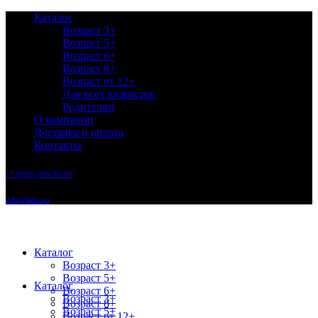
Каталог
Возраст 3+
Возраст 5+
Возраст 6+
Возраст 8+
Возраст от 12+
Для всех возрастов
Родителям
О компании
Доставка и оплата
Контакты
+7 (999) 999-99-99
info@info.ru
Каталог
Возраст 3+
Возраст 5+
Каталог
Возраст 6+
Возраст 3+
Возраст 8+
Возраст 5+
Возраст от 12+