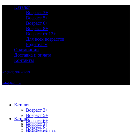
Каталог
Возраст 3+
Возраст 5+
Возраст 6+
Возраст 8+
Возраст от 12+
Для всех возрастов
Родителям
О компании
Доставка и оплата
Контакты
+7 (999) 999-99-99
info@info.ru
Каталог
Возраст 3+
Возраст 5+
Каталог
Возраст 6+
Возраст 3+
Возраст 8+
Возраст 5+
Возраст от 12+