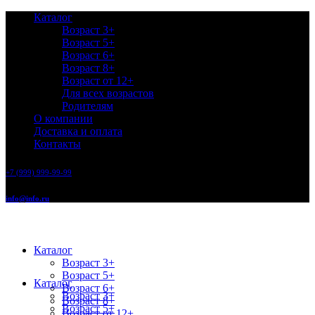
Каталог
Возраст 3+
Возраст 5+
Возраст 6+
Возраст 8+
Возраст от 12+
Для всех возрастов
Родителям
О компании
Доставка и оплата
Контакты
+7 (999) 999-99-99
info@info.ru
Каталог
Возраст 3+
Возраст 5+
Каталог
Возраст 6+
Возраст 3+
Возраст 8+
Возраст 5+
Возраст от 12+