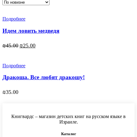
Подробнее
Идем ловить медведя
Первоначальная
Текущая
₪
45.00
₪
25.00
цена
цена:
составляла
₪25.00.
₪45.00.
Подробнее
Дракоша. Все любят дракошу!
₪
35.00
Книгвардс – магазин детских книг на русском языке в
Израиле.
Каталог