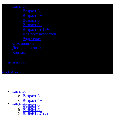
Каталог
Возраст 3+
Возраст 5+
Возраст 6+
Возраст 8+
Возраст от 12+
Для всех возрастов
Родителям
О компании
Доставка и оплата
Контакты
+7 (999) 999-99-99
info@info.ru
Каталог
Возраст 3+
Возраст 5+
Каталог
Возраст 6+
Возраст 3+
Возраст 8+
Возраст 5+
Возраст от 12+