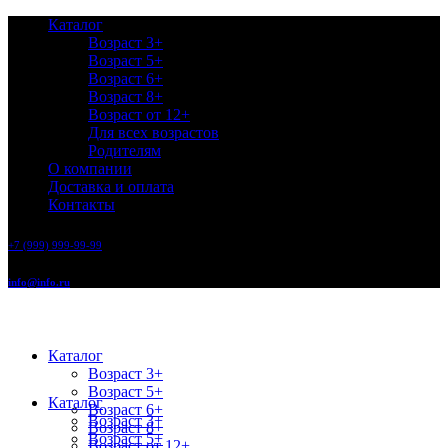
Каталог
Возраст 3+
Возраст 5+
Возраст 6+
Возраст 8+
Возраст от 12+
Для всех возрастов
Родителям
О компании
Доставка и оплата
Контакты
+7 (999) 999-99-99
info@info.ru
Каталог
Возраст 3+
Возраст 5+
Каталог
Возраст 6+
Возраст 3+
Возраст 8+
Возраст 5+
Возраст от 12+