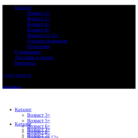
Каталог
Возраст 3+
Возраст 5+
Возраст 6+
Возраст 8+
Возраст от 12+
Для всех возрастов
Родителям
О компании
Доставка и оплата
Контакты
+7 (999) 999-99-99
info@info.ru
Каталог
Возраст 3+
Возраст 5+
Каталог
Возраст 6+
Возраст 3+
Возраст 8+
Возраст 5+
Возраст от 12+