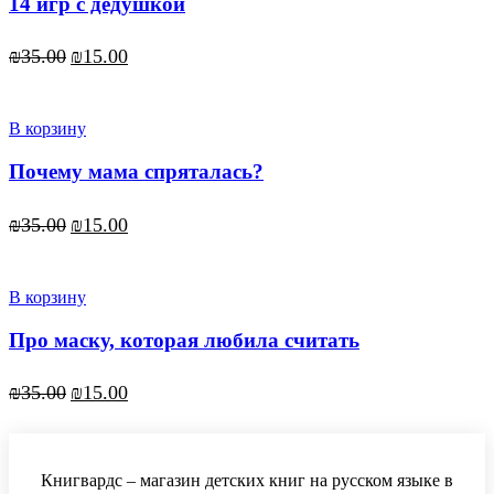
14 игр с дедушкой
Первоначальная
Текущая
₪
35.00
₪
15.00
цена
цена:
составляла
₪15.00.
₪35.00.
В корзину
Почему мама спряталась?
Первоначальная
Текущая
₪
35.00
₪
15.00
цена
цена:
составляла
₪15.00.
₪35.00.
В корзину
Про маску, которая любила считать
Первоначальная
Текущая
₪
35.00
₪
15.00
цена
цена:
составляла
₪15.00.
₪35.00.
Книгвардс – магазин детских книг на русском языке в