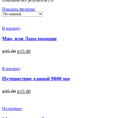
Показаны все результаты (5)
самые
Показать фильтры
недавние
В корзину
Мяо, или Лапа помощи
Первоначальная
Текущая
₪
35.00
₪
15.00
цена
цена:
составляла
₪15.00.
₪35.00.
В корзину
Путешествие длиной 9000 мм
Первоначальная
Текущая
₪
35.00
₪
15.00
цена
цена:
составляла
₪15.00.
₪35.00.
Подробнее