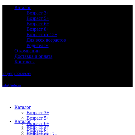
Каталог
Возраст 3+
Возраст 5+
Возраст 6+
Возраст 8+
Возраст от 12+
Для всех возрастов
Родителям
О компании
Доставка и оплата
Контакты
+7 (999) 999-99-99
info@info.ru
Каталог
Возраст 3+
Возраст 5+
Каталог
Возраст 6+
Возраст 3+
Возраст 8+
Возраст 5+
Возраст от 12+