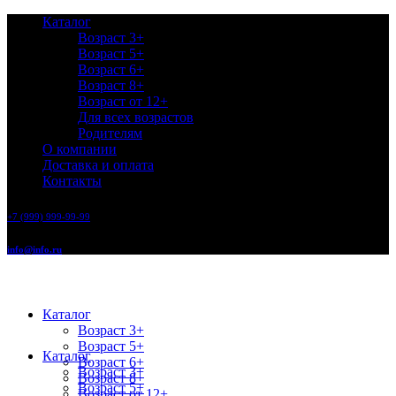
Каталог
Возраст 3+
Возраст 5+
Возраст 6+
Возраст 8+
Возраст от 12+
Для всех возрастов
Родителям
О компании
Доставка и оплата
Контакты
+7 (999) 999-99-99
info@info.ru
Каталог
Возраст 3+
Возраст 5+
Каталог
Возраст 6+
Возраст 3+
Возраст 8+
Возраст 5+
Возраст от 12+