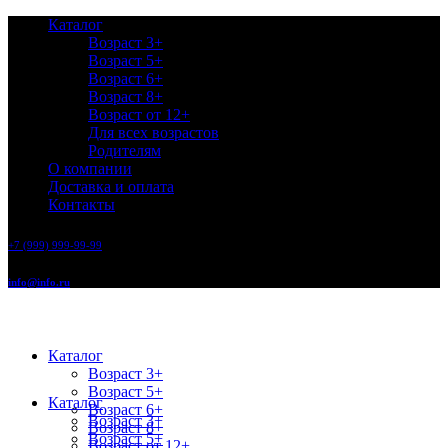
Каталог
Возраст 3+
Возраст 5+
Возраст 6+
Возраст 8+
Возраст от 12+
Для всех возрастов
Родителям
О компании
Доставка и оплата
Контакты
+7 (999) 999-99-99
info@info.ru
Каталог
Возраст 3+
Возраст 5+
Каталог
Возраст 6+
Возраст 3+
Возраст 8+
Возраст 5+
Возраст от 12+