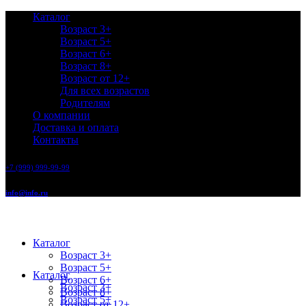
Каталог
Возраст 3+
Возраст 5+
Возраст 6+
Возраст 8+
Возраст от 12+
Для всех возрастов
Родителям
О компании
Доставка и оплата
Контакты
+7 (999) 999-99-99
info@info.ru
Каталог
Возраст 3+
Возраст 5+
Каталог
Возраст 6+
Возраст 3+
Возраст 8+
Возраст 5+
Возраст от 12+