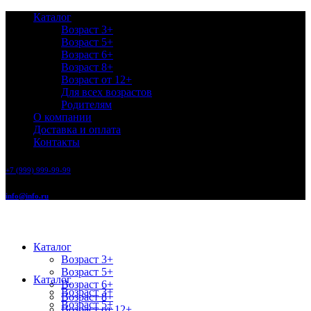
Каталог
Возраст 3+
Возраст 5+
Возраст 6+
Возраст 8+
Возраст от 12+
Для всех возрастов
Родителям
О компании
Доставка и оплата
Контакты
+7 (999) 999-99-99
info@info.ru
Каталог
Возраст 3+
Возраст 5+
Каталог
Возраст 6+
Возраст 3+
Возраст 8+
Возраст 5+
Возраст от 12+