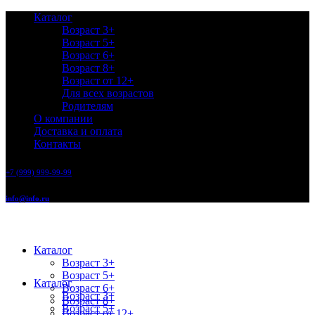
Каталог
Возраст 3+
Возраст 5+
Возраст 6+
Возраст 8+
Возраст от 12+
Для всех возрастов
Родителям
О компании
Доставка и оплата
Контакты
+7 (999) 999-99-99
info@info.ru
Каталог
Возраст 3+
Возраст 5+
Каталог
Возраст 6+
Возраст 3+
Возраст 8+
Возраст 5+
Возраст от 12+