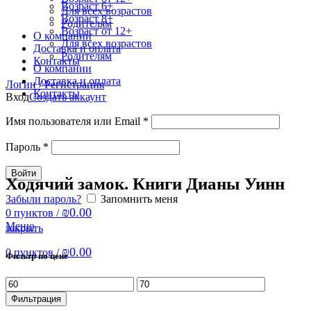
Возраст 6+
Для всех возрастов
Возраст 8+
Родителям
Возраст от 12+
О компании
Для всех возрастов
Доставка и оплата
Родителям
Контакты
О компании
Доставка и оплата
Логин / Регистрация
Контакты
Вход
Создать аккаунт
Имя пользователя или Email
*
Пароль
*
Войти
Ходячий замок. Книги Дианы Уинн
Забыли пароль?
Запомнить меня
₪
0.00
0
пунктов
/
Меню
закрыть
₪
0.00
0
пунктов
/
Фильтр по цене
Минимальная
Максимальная
цена
цена
Фильтрация