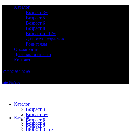
Каталог
Возраст 3+
Возраст 5+
Возраст 6+
Возраст 8+
Возраст от 12+
Для всех возрастов
Родителям
О компании
Доставка и оплата
Контакты
+7 (999) 999-99-99
info@info.ru
Каталог
Возраст 3+
Возраст 5+
Каталог
Возраст 6+
Возраст 3+
Возраст 8+
Возраст 5+
Возраст от 12+