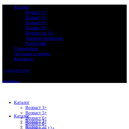
Каталог
Возраст 3+
Возраст 5+
Возраст 6+
Возраст 8+
Возраст от 12+
Для всех возрастов
Родителям
О компании
Доставка и оплата
Контакты
+7 (999) 999-99-99
info@info.ru
Каталог
Возраст 3+
Возраст 5+
Каталог
Возраст 6+
Возраст 3+
Возраст 8+
Возраст 5+
Возраст от 12+