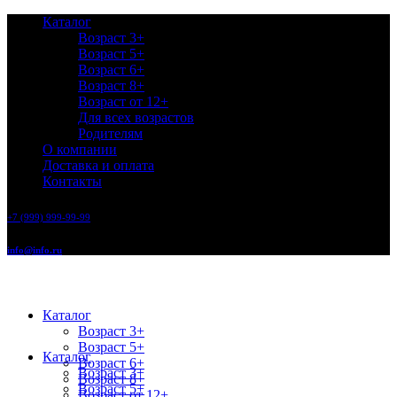
Каталог
Возраст 3+
Возраст 5+
Возраст 6+
Возраст 8+
Возраст от 12+
Для всех возрастов
Родителям
О компании
Доставка и оплата
Контакты
+7 (999) 999-99-99
info@info.ru
Каталог
Возраст 3+
Возраст 5+
Каталог
Возраст 6+
Возраст 3+
Возраст 8+
Возраст 5+
Возраст от 12+