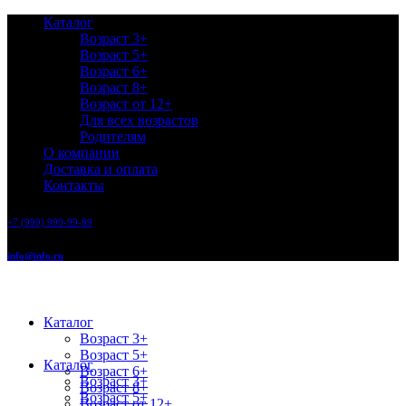
Каталог
Возраст 3+
Возраст 5+
Возраст 6+
Возраст 8+
Возраст от 12+
Для всех возрастов
Родителям
О компании
Доставка и оплата
Контакты
+7 (999) 999-99-99
info@info.ru
Каталог
Возраст 3+
Возраст 5+
Каталог
Возраст 6+
Возраст 3+
Возраст 8+
Возраст 5+
Возраст от 12+