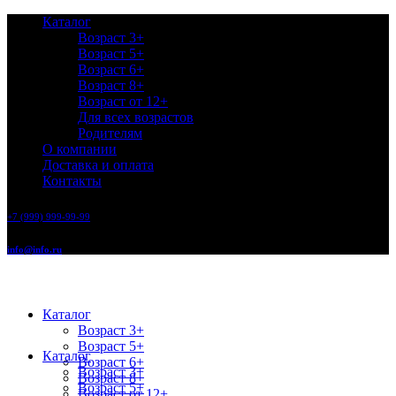
Каталог
Возраст 3+
Возраст 5+
Возраст 6+
Возраст 8+
Возраст от 12+
Для всех возрастов
Родителям
О компании
Доставка и оплата
Контакты
+7 (999) 999-99-99
info@info.ru
Каталог
Возраст 3+
Возраст 5+
Каталог
Возраст 6+
Возраст 3+
Возраст 8+
Возраст 5+
Возраст от 12+