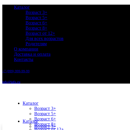
Каталог
Возраст 3+
Возраст 5+
Возраст 6+
Возраст 8+
Возраст от 12+
Для всех возрастов
Родителям
О компании
Доставка и оплата
Контакты
+7 (999) 999-99-99
info@info.ru
Каталог
Возраст 3+
Возраст 5+
Возраст 6+
Каталог
Возраст 8+
Возраст 3+
Возраст от 12+