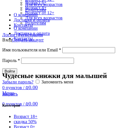
Возраст 6+
Для всех возрастов
Возраст 8+
Родителям
Возраст от 12+
О компании
Для всех возрастов
Доставка и оплата
Родителям
Контакты
О компании
Доставка и оплата
Логин / Регистрация
Контакты
Вход
Создать аккаунт
Имя пользователя или Email
*
Пароль
*
Войти
Чудесные книжки для малышей
Забыли пароль?
Запомнить меня
₪
0.00
0
пунктов
/
Меню
закрыть
₪
0.00
0
пунктов
/
Категории
Возраст 18+
скидка 50%
Возраст 0+