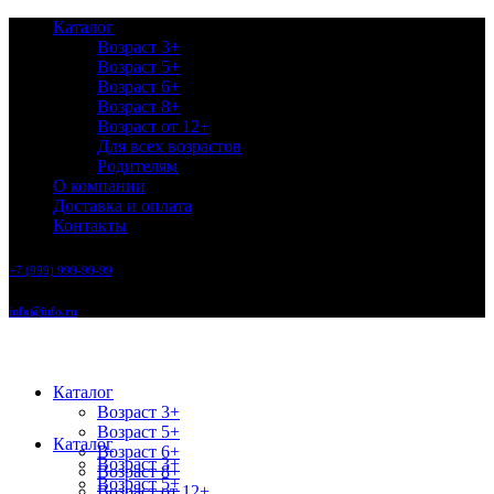
Каталог
Возраст 3+
Возраст 5+
Возраст 6+
Возраст 8+
Возраст от 12+
Для всех возрастов
Родителям
О компании
Доставка и оплата
Контакты
+7 (999) 999-99-99
info@info.ru
Каталог
Возраст 3+
Возраст 5+
Каталог
Возраст 6+
Возраст 3+
Возраст 8+
Возраст 5+
Возраст от 12+