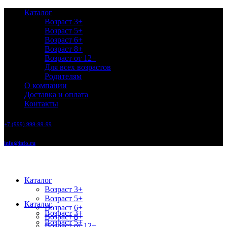
Каталог
Возраст 3+
Возраст 5+
Возраст 6+
Возраст 8+
Возраст от 12+
Для всех возрастов
Родителям
О компании
Доставка и оплата
Контакты
+7 (999) 999-99-99
info@info.ru
Каталог
Возраст 3+
Возраст 5+
Каталог
Возраст 6+
Возраст 3+
Возраст 8+
Возраст 5+
Возраст от 12+