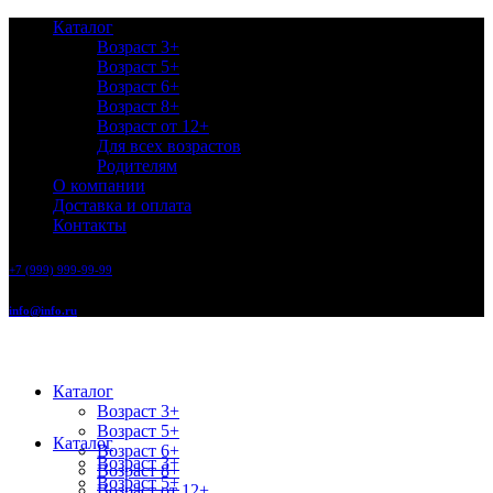
Каталог
Возраст 3+
Возраст 5+
Возраст 6+
Возраст 8+
Возраст от 12+
Для всех возрастов
Родителям
О компании
Доставка и оплата
Контакты
+7 (999) 999-99-99
info@info.ru
Каталог
Возраст 3+
Возраст 5+
Каталог
Возраст 6+
Возраст 3+
Возраст 8+
Возраст 5+
Возраст от 12+