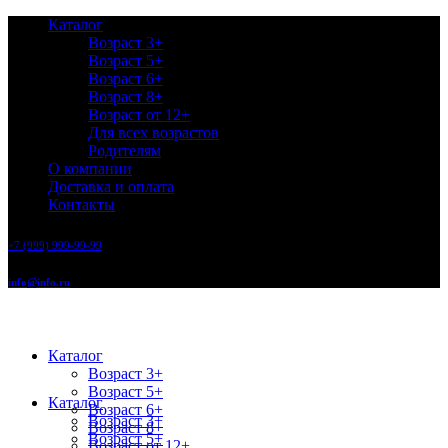
Каталог
Возраст 3+
Возраст 5+
Возраст 6+
Возраст 8+
Возраст от 12+
Для всех возрастов
Родителям
О компании
Доставка и оплата
Контакты
+7 (999) 999-99-99
info@info.ru
Каталог
Возраст 3+
Возраст 5+
Каталог
Возраст 6+
Возраст 3+
Возраст 8+
Возраст 5+
Возраст от 12+