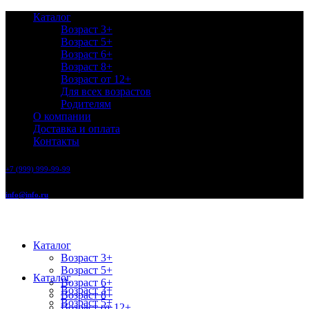
Каталог
Возраст 3+
Возраст 5+
Возраст 6+
Возраст 8+
Возраст от 12+
Для всех возрастов
Родителям
О компании
Доставка и оплата
Контакты
+7 (999) 999-99-99
info@info.ru
Каталог
Возраст 3+
Возраст 5+
Каталог
Возраст 6+
Возраст 3+
Возраст 8+
Возраст 5+
Возраст от 12+