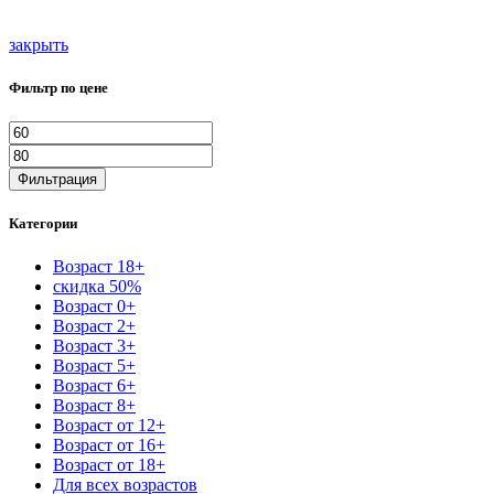
закрыть
Фильтр по цене
Минимальная
Максимальная
цена
цена
Фильтрация
Категории
Возраст 18+
скидка 50%
Возраст 0+
Возраст 2+
Возраст 3+
Возраст 5+
Возраст 6+
Возраст 8+
Возраст от 12+
Возраст от 16+
Возраст от 18+
Для всех возрастов