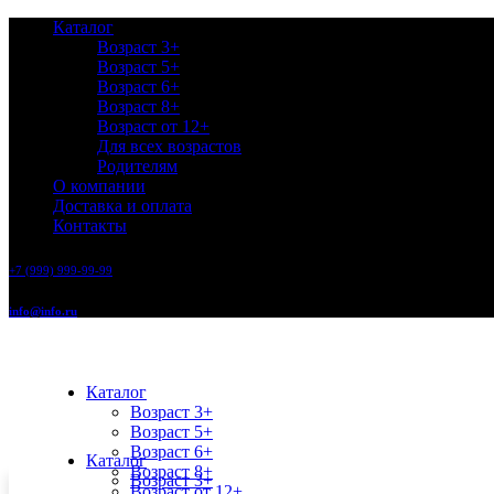
Каталог
Возраст 3+
Возраст 5+
Возраст 6+
Возраст 8+
Возраст от 12+
Для всех возрастов
Родителям
О компании
Доставка и оплата
Контакты
+7 (999) 999-99-99
info@info.ru
Каталог
Возраст 3+
Возраст 5+
Возраст 6+
Каталог
Возраст 8+
Возраст 3+
Возраст от 12+